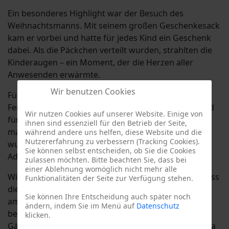
Ein besonderes Highlight war der Besuch des
Weihnachtsmanns. Mit seinem großen Geschenkesack
kam er vorbei und hatte für jedes Kind ein Geschenk
dabei. Als die Päckchen verteilt wurden, strahlten die
Kinderaugen – ein Moment, der die Herzen aller
Anwesenden erwärmte.
Wir benutzen Cookies
Für eine stimmungsvolle Kulisse sorgte die
Feuertonne, die den ganzen Abend über brannte und
Wir nutzen Cookies auf unserer Website. Einige von
für wohlige Wärme sorgte. Im Schein des Feuers
ihnen sind essenziell für den Betrieb der Seite,
machte sich eine besinnliche Atmosphäre breit: Es
während andere uns helfen, diese Website und die
Nutzererfahrung zu verbessern (Tracking Cookies).
wurde geklönt, gelacht und gemeinsam die
Sie können selbst entscheiden, ob Sie die Cookies
Adventszeit genossen.
zulassen möchten. Bitte beachten Sie, dass bei
einer Ablehnung womöglich nicht mehr alle
Wir danken allen herzlich, die mitgeholfen haben, dass
Funktionalitäten der Seite zur Verfügung stehen.
dieser Abend gelingen konnte – sei es beim Aufbau,
Sie können Ihre Entscheidung auch später noch
am Grill und Kuchenbuffet, beim Kinderbasteln oder
ändern, indem Sie im Menü auf
Datenschutz
beim Aufräumen im Anschluss. Allen Mitgliedern,
klicken.
Gästen, Unterstützern und Freunden des TuS Collegia