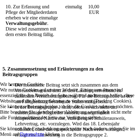
10. Zur Erfassung und
einmalig
10,00
Pflege der Mitgliederdaten
EUR
erheben wir eine einmalige
Verwaltungsgebühr
.
Diese wird zusammen mit
dem ersten Beitrag fällig.
5. Zusammensetzung und Erläuterungen zu den
Beitragsgruppen
Wir benutzen Cookies
Der monatliche Beitrag setzt sich zusammen aus dem
Wir nutzen Cookies auf unserer Website. Einige von ihnen sind
Vereinsbeitrag und dem an den Landessportverband zu
essenziell für den Betrieb der Seite, während andere uns helfen, diese
zahlenden Versicherungsbeitrag. Für die Beitragshöhe ist der
Website und die Nutzererfahrung zu verbessern (Tracking Cookies).
am Fälligkeitstag bestehende Status maßgebend.
Sie können selbst entscheiden, ob Sie die Cookies zulassen möchten.
In der Beitragsgruppe 1 sind, sofern es sich nicht um
Bitte beachten Sie, dass bei einer Ablehnung womöglich nicht mehr
minderjährige Mitglieder handelt, unaufgefordert
alle Funktionalitäten der Seite zur Verfügung stehen.
entsprechende Nachweise, zum Beispiel Schülerausweis,
Lehrvertrag, etc. vorzulegen. Wird das 18. Lebensjahr
Sie können Ihre Entscheidung auch später noch ändern, indem Sie im
vollendet, ohne das entsprechende Nachweise vorliegen,
Menü auf
Datenschutz
klicken.
erfolgt eine Umsetzung in die Beitragsgruppe 2.