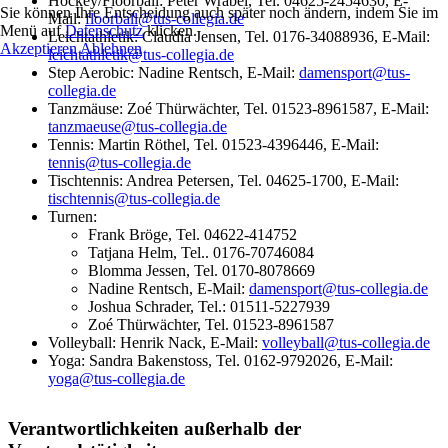
Hockey/Floorball: Peter Wrabel, Tel. 04625-2454630‬, E-
Sie können Ihre Entscheidung auch später noch ändern, indem Sie im
Mail:
floorball@tus-collegia.de
Menü auf
Datenschutz
klicken.
Leichtathletik: Claudia Jensen, Tel. 0176-34088936, E-Mail:
Akzeptieren
Ablehnen
leichtathletik@tus-collegia.de
Step Aerobic: Nadine Rentsch, E-Mail:
damensport@tus-
collegia.de
Tanzmäuse: Zoé Thürwächter, Tel. 01523-8961587‬, E-Mail:
tanzmaeuse@tus-collegia.de
Tennis: Martin Röthel, Tel. 01523-4396446, E-Mail:
tennis@tus-collegia.de
Tischtennis: Andrea Petersen, Tel. 04625-1700, E-Mail:
tischtennis@tus-collegia.de
Turnen:
Frank Bröge, Tel. 04622-414752
Tatjana Helm, Tel.. 0176-70746084
Blomma Jessen, Tel. ‭0170-8078669‬
Nadine Rentsch, E-Mail:
damensport@tus-collegia.de
Joshua Schrader, Tel.: 01511-5227939
Zoé Thürwächter, Tel. 01523-8961587
Volleyball: Henrik Nack, E-Mail:
volleyball@tus-collegia.de
Yoga: Sandra Bakenstoss, Tel. 0162-9792026, E-Mail:
yoga@tus-collegia.de
Verantwortlichkeiten außerhalb der