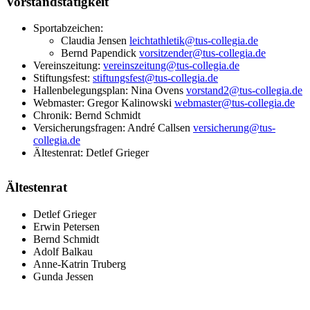
Vorstandstätigkeit
Sportabzeichen:
Claudia Jensen
leichtathletik@tus-collegia.de
Bernd Papendick
vorsitzender@tus-collegia.de
Vereinszeitung:
vereinszeitung@tus-collegia.de
Stiftungsfest:
stiftungsfest@tus-collegia.de
Hallenbelegungsplan: Nina Ovens
vorstand2@tus-collegia.de
Webmaster: Gregor Kalinowski
webmaster@tus-collegia.de
Chronik: Bernd Schmidt
Versicherungsfragen: André Callsen
versicherung@tus-
collegia.de
Ältestenrat: Detlef Grieger
Ältestenrat
Detlef Grieger
Erwin Petersen
Bernd Schmidt
Adolf Balkau
Anne-Katrin Truberg
Gunda Jessen