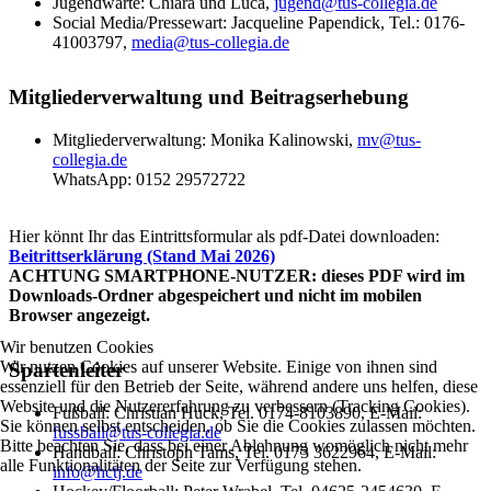
Jugendwarte: Chiara und Luca,
jugend@tus-collegia.de
Social Media/Pressewart: Jacqueline Papendick, Tel.: 0176-
41003797,
media@tus-collegia.de
Mitgliederverwaltung und Beitragserhebung
Mitgliederverwaltung: Monika Kalinowski,
mv@tus-
collegia.de
WhatsApp: 0152 29572722‬
Hier könnt Ihr das Eintrittsformular als pdf-Datei downloaden:
Beitrittserklärung (Stand Mai 2026)
ACHTUNG SMARTPHONE-NUTZER: dieses PDF wird im
Downloads-Ordner abgespeichert und nicht im mobilen
Browser angezeigt.
Wir benutzen Cookies
Wir nutzen Cookies auf unserer Website. Einige von ihnen sind
Spartenleiter
essenziell für den Betrieb der Seite, während andere uns helfen, diese
Website und die Nutzererfahrung zu verbessern (Tracking Cookies).
Fußball: Christian Huck, Tel. 0174-8103890, E-Mail:
Sie können selbst entscheiden, ob Sie die Cookies zulassen möchten.
fussball@tus-collegia.de
Bitte beachten Sie, dass bei einer Ablehnung womöglich nicht mehr
Handball: Christoph Tams, Tel. 0173 3622964, E-Mail:
alle Funktionalitäten der Seite zur Verfügung stehen.
info@hctj.de