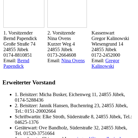
1. Vorsitzender
2. Vorsitzende
Kassenwart
Bernd Papendick
Nina Ovens
Gregor Kalinowski
Große Straße 74
Kurzer Weg 4
Wiesengrund 14
24855 Jübek
24855 Jübek
24855 Jübek
0174-8810851
0173-2664608
0172-2452000
Email:
Bernd
Email:
Nina Ovens
Email:
Gregor
Papendick
Kalinowski
Erweiterter Vorstand
1. Beisitzer: Micha Busker, Eichenweg 11, 24855 Jübek,
0174-5288436
2. Beisitzer: Jannik Hansen, Buchenring 23, 24855 Jübek,
Tel.: 0151-20002664
Schriftwartin: Elke Stroth, Süderstraße 8, 24855 Jübek, Tel.:
04625-1376
Gerätewart: Ove Bandholz, Süderstraße 32, 24855 Jübek,
Tel. 01520-3751664