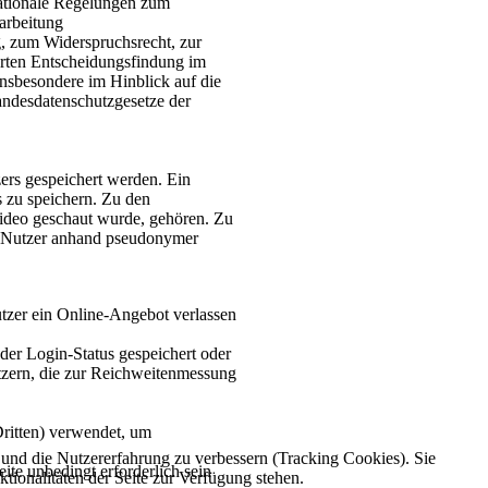
nationale Regelungen zum
arbeitung
 zum Widerspruchsrecht, zur
erten Entscheidungsfindung im
insbesondere im Hinblick auf die
ndesdatenschutzgesetze der
ers gespeichert werden. Ein
s zu speichern. Zu den
 Video geschaut wurde, gehören. Zu
er Nutzer anhand pseudonymer
zer ein Online-Angebot verlassen
r Login-Status gespeichert oder
zern, die zur Reichweitenmessung
ritten) verwendet, um
e und die Nutzererfahrung zu verbessern (Tracking Cookies). Sie
e unbedingt erforderlich sein
tionalitäten der Seite zur Verfügung stehen.