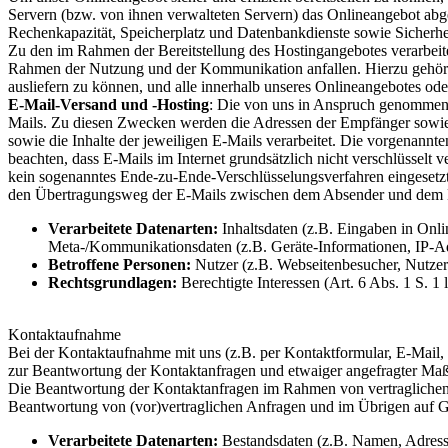
Servern (bzw. von ihnen verwalteten Servern) das Onlineangebot abg
Rechenkapazität, Speicherplatz und Datenbankdienste sowie Sicherhe
Zu den im Rahmen der Bereitstellung des Hostingangebotes verarbeit
Rahmen der Nutzung und der Kommunikation anfallen. Hierzu gehören
ausliefern zu können, und alle innerhalb unseres Onlineangebotes od
E-Mail-Versand und -Hosting
: Die von uns in Anspruch genommen
Mails. Zu diesen Zwecken werden die Adressen der Empfänger sowie A
sowie die Inhalte der jeweiligen E-Mails verarbeitet. Die vorgenan
beachten, dass E-Mails im Internet grundsätzlich nicht verschlüsselt
kein sogenanntes Ende-zu-Ende-Verschlüsselungsverfahren eingesetzt
den Übertragungsweg der E-Mails zwischen dem Absender und dem 
Verarbeitete Datenarten:
Inhaltsdaten (z.B. Eingaben in Onli
Meta-/Kommunikationsdaten (z.B. Geräte-Informationen, IP-Ad
Betroffene Personen:
Nutzer (z.B. Webseitenbesucher, Nutzer
Rechtsgrundlagen:
Berechtigte Interessen (Art. 6 Abs. 1 S. 1
Kontaktaufnahme
Bei der Kontaktaufnahme mit uns (z.B. per Kontaktformular, E-Mail, 
zur Beantwortung der Kontaktanfragen und etwaiger angefragter Maßn
Die Beantwortung der Kontaktanfragen im Rahmen von vertraglichen od
Beantwortung von (vor)vertraglichen Anfragen und im Übrigen auf Gr
Verarbeitete Datenarten:
Bestandsdaten (z.B. Namen, Adresse