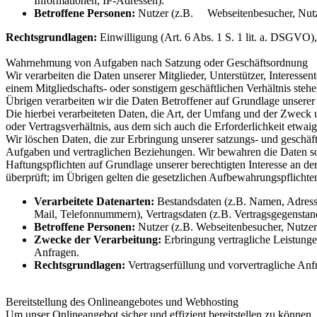
Informationen, IP-Adressen).
Betroffene Personen:
Nutzer (z.B. Webseitenbesucher, Nutze
Rechtsgrundlagen:
Einwilligung (Art. 6 Abs. 1 S. 1 lit. a. DSGVO), 
Wahrnehmung von Aufgaben nach Satzung oder Geschäftsordnung
Wir verarbeiten die Daten unserer Mitglieder, Unterstützer, Interess
einem Mitgliedschafts- oder sonstigem geschäftlichen Verhältnis 
Übrigen verarbeiten wir die Daten Betroffener auf Grundlage unserer 
Die hierbei verarbeiteten Daten, die Art, der Umfang und der Zweck 
oder Vertragsverhältnis, aus dem sich auch die Erforderlichkeit etwa
Wir löschen Daten, die zur Erbringung unserer satzungs- und geschäf
Aufgaben und vertraglichen Beziehungen. Wir bewahren die Daten so 
Haftungspflichten auf Grundlage unserer berechtigten Interesse an d
überprüft; im Übrigen gelten die gesetzlichen Aufbewahrungspflichte
Verarbeitete Datenarten:
Bestandsdaten (z.B. Namen, Adress
Mail, Telefonnummern), Vertragsdaten (z.B. Vertragsgegenstan
Betroffene Personen:
Nutzer (z.B. Webseitenbesucher, Nutzer 
Zwecke der Verarbeitung:
Erbringung vertragliche Leistun
Anfragen.
Rechtsgrundlagen:
Vertragserfüllung und vorvertragliche Anfr
Bereitstellung des Onlineangebotes und Webhosting
Um unser Onlineangebot sicher und effizient bereitstellen zu könne