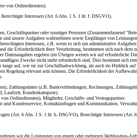
r von Onlinediensten).
Berechtigte Interessen (Art. 6 Abs. 1 S. 1 lit. f. DSGVO).
enten, Geschäftspartner oder sonstiger Personen (Zusammenfassend "Betr
stehen und unsere Aufgaben wahrnehmen sowie Empfänger von Leistung
berechtigten Interessen, z.B. wenn es sich um administrative Aufgaben o
und die Erforderlichkeit ihrer Verarbeitung, bestimmen sich nach dem 
iger Datenangaben ergeben (im Übrigen weisen wir auf erforderliche Dat
tsmäßigen Zwecke nicht mehr erforderlich sind. Dies bestimmt sich ent
lange auf, wie sie zur Geschäftsabwicklung, als auch im Hinblick auf
eren Regelung relevant sein können. Die Erforderlichkeit der Aufbewa
n.
en), Zahlungsdaten (z.B. Bankverbindungen, Rechnungen, Zahlungshist
d, Laufzeit, Kundenkategorie).
von Onlinediensten), Mitglieder, Geschäfts- und Vertragspartner.
gen und Kundenservice, Kontaktanfragen und Kommunikation, Verwal
agen (Art. 6 Abs. 1 S. 1 lit. b. DSGVO), Berechtigte Interessen (Art. 6
n, nehmen wir die Leistungen von einem oder mehreren Webhosting-Anb