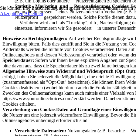
(z.B. um Logins oder andere Nutzereingaben zu speichern ode
Statistik-, Marketing- und Personalisierungs-Cookies
: F
Sie können Ihre Entscheidung auch später noch ändern, indem Sie im
wenn die Interessen eines Nutzers oder sein Verhalten (z.B. 
Akzeptieren
Ablehnen
Nutzerprofil gespeichert werden. Solche Profile dienen dazu, 
Verfahren wird auch als "Tracking", d.h., Nachverfolgung d
einsetzen, informieren wir Sie gesondert in unserer Datens
Hinweise zu Rechtsgrundlagen:
Auf welcher Rechtsgrundlage wir I
Einwilligung bitten. Falls dies zutrifft und Sie in die Nutzung von Co
Andernfalls werden die mithilfe von Cookies verarbeiteten Daten auf 
Onlineangebotes und dessen Verbesserung) verarbeitet oder, wenn der 
Speicherdauer:
Sofern wir Ihnen keine expliziten Angaben zur Spei
bitte davon aus, dass die Speicherdauer bis zu zwei Jahre betragen ka
Allgemeine Hinweise zum Widerruf und Widerspruch (Opt-Out)
erfolgt, haben Sie jederzeit die Möglichkeit, eine erteilte Einwilli
(zusammenfassend als "Opt-Out" bezeichnet). Sie können Ihren Widers
Cookies deaktivieren (wobei hierdurch auch die Funktionsfähigkeit 
Zwecken des Onlinemarketings kann auch mittels einer Vielzahl von D
https://www.youronlinechoices.com/
erklärt werden. Daneben können
Cookies erhalten.
Verarbeitung von Cookie-Daten auf Grundlage einer Einwilligu
die Nutzer um eine jederzeit widerrufbare Einwilligung. Bevor die Ei
Onlineangebotes unbedingt erforderlich sind.
Verarbeitete Datenarten:
Nutzungsdaten (z.B. besuchte Webs