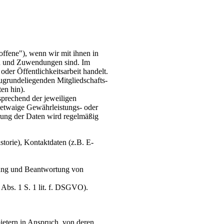
offene"), wenn wir mit ihnen in
en und Zuwendungen sind. Im
der Öffentlichkeitsarbeit handelt.
zugrundeliegenden Mitgliedschafts-
en hin).
sprechend der jeweiligen
 etwaige Gewährleistungs- oder
hrung der Daten wird regelmäßig
orie), Kontaktdaten (z.B. E-
tung und Beantwortung von
 Abs. 1 S. 1 lit. f. DSGVO).
ietern in Anspruch, von deren