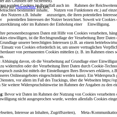
r aus Gründen der Sicherheit).
erner werden Cookies im Regelfall auch im Rahmen der Reichweitenm
 Menü auf
Datenschutz
klicken.
Betrachten bestimmter Inhalte, Nutzen von Funktionen etc.) auf einz
den Nutzern z.B. Inhalte anzuzeigen, die ihren potentiellen Interess
er potentiellen Interessen der Nutzer bezeichnet. Soweit wir Cooki
chutzerklärung oder im Rahmen der Einholung einer Einwilligung.
hre personenbezogenen Daten mit Hilfe von Cookies verarbeiten, häng
okies einwilligen, ist die Rechtsgrundlage der Verarbeitung Ihrer Daten 
Grundlage unserer berechtigten Interessen (z.B. an einem betriebswirtsc
Einsatz von Cookies erforderlich ist, um unsere vertraglichen Verpflic
cherdauer von permanenten Cookies mitteilen (z. B. im Rahmen eines s
nn.
:
Abhängig davon, ob die Verarbeitung auf Grundlage einer Einwilligun
gung zu widerrufen oder der Verarbeitung Ihrer Daten durch Cookie-Tech
pruch zunächst mittels der Einstellungen Ihres Browsers erklären, z.
unseres Onlineangebotes eingeschränkt werden kann). Ein Widerspruch
iensten, vor allem im Fall des Trackings, über die Webseiten
https://o
 Sie weitere Widerspruchshinweise im Rahmen der Angaben zu den eing
ng
: Bevor wir Daten im Rahmen der Nutzung von Cookies verarbeiten ode
nwilligung nicht ausgesprochen wurde, werden allenfalls Cookies einges
eiten, Interesse an Inhalten, Zugriffszeiten), Meta-/Kommunikation