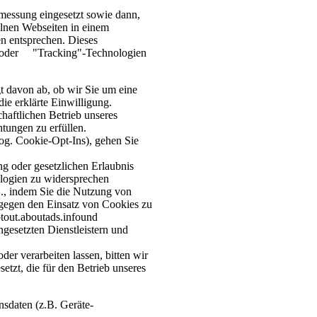
essung eingesetzt sowie dann,
elnen Webseiten in einem
en entsprechen. Dieses
es oder "Tracking"-Technologien
t davon ab, ob wir Sie um eine
die erklärte Einwilligung.
haftlichen Betrieb unseres
htungen zu erfüllen.
og. Cookie-Opt-Ins), gehen Sie
g oder gesetzlichen Erlaubnis
nologien zu widersprechen
B., indem Sie die Nutzung von
 gegen den Einsatz von Cookies zu
ptout.aboutads.info
und
esetzten Dienstleistern und
r verarbeiten lassen, bitten wir
etzt, die für den Betrieb unseres
sdaten (z.B. Geräte-