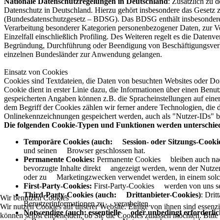
Nationale Datenschutzregelungen in Deutschland
: Zusätzlich zu
Datenschutz in Deutschland. Hierzu gehört insbesondere das Gesetz
(Bundesdatenschutzgesetz – BDSG). Das BDSG enthält insbesondere
Verarbeitung besonderer Kategorien personenbezogener Daten, zur V
Einzelfall einschließlich Profiling. Des Weiteren regelt es die Date
Begründung, Durchführung oder Beendigung von Beschäftigungsverhä
einzelnen Bundesländer zur Anwendung gelangen.
Einsatz von Cookies
Cookies sind Textdateien, die Daten von besuchten Websites oder D
Cookie dient in erster Linie dazu, die Informationen über einen Ben
gespeicherten Angaben können z.B. die Spracheinstellungen auf einer
dem Begriff der Cookies zählen wir ferner andere Technologien, die
Onlinekennzeichnungen gespeichert werden, auch als "Nutzer-IDs" b
Die folgenden Cookie-Typen und Funktionen werden unterschie
Temporäre Cookies (auch: Session- oder Sitzungs-Cookie
und seinen Browser geschlossen hat.
Permanente Cookies:
Permanente Cookies bleiben auch nach 
bevorzugte Inhalte direkt angezeigt werden, wenn der Nutze
oder zu Marketingzwecken verwendet werden, in einem sol
First-Party-Cookies:
First-Party-Cookies werden von uns sel
Third-Party-Cookies (auch: Drittanbieter-Cookies)
: Dri
Wir benutzen Cookies
Benutzerinformationen zu verarbeiten.
Wir nutzen Cookies auf unserer Website. Einige von ihnen sind essenzi
Notwendige (auch: essentielle oder unbedingt erforderlic
können selbst entscheiden, ob Sie die Cookies zulassen möchten. Bitte