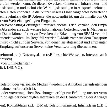
erufen werden kann. Zu diesen Zwecken können wir Infrastruktur- und 
itsleistungen und technische Wartungsleistungen in Anspruch nehmen.
eten Daten können alle die Nutzer unseres Onlineangebotes betreffend
 regelmäßig die IP-Adresse, die notwendig ist, um die Inhalte von 
er von Webseiten getätigten Eingaben.
en Webhosting-Leistungen umfassen ebenfalls den Versand, den Empf
bsender als auch weitere Informationen betreffend den E-Mailversand 
nten Daten können ferner zu Zwecken der Erkennung von SPAM verarbeit
 versendet werden. Im Regelfall werden E-Mails zwar auf dem Transportw
 wird) nicht auf den Servern, von denen sie abgesendet und empfange
Empfang auf unserem Server keine Verantwortung übernehmen.
neformularen), Nutzungsdaten (z.B. besuchte Webseiten, Interesse an Inh
ressen).
 von Onlinediensten).
 lit. f. DSGVO).
Telefon oder via soziale Medien) werden die Angaben der anfragenden 
ahmen erforderlich ist.
er vorvertraglichen Beziehungen erfolgt zur Erfüllung unserer vertra
undlage der berechtigten Interessen an der Beantwortung der Anfrage
n), Kontaktdaten (z.B. E-Mail, Telefonnummern), Inhaltsdaten (z.B. 