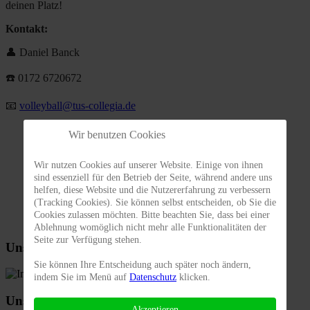
deinen Platz!
Kontakt:
👤 Daniel Banck
☎️ 0172 6720672‬
📧
volleyball@tus-collegia.de
Wir benutzen Cookies
Wir nutzen Cookies auf unserer Website. Einige von ihnen
sind essenziell für den Betrieb der Seite, während andere uns
helfen, diese Website und die Nutzererfahrung zu verbessern
(Tracking Cookies). Sie können selbst entscheiden, ob Sie die
Cookies zulassen möchten. Bitte beachten Sie, dass bei einer
Ablehnung womöglich nicht mehr alle Funktionalitäten der
Seite zur Verfügung stehen.
Unsere Mixed Mannschaft
Sie können Ihre Entscheidung auch später noch ändern,
indem Sie im Menü auf
Datenschutz
klicken.
Unsere Jugendmannschaft
Akzeptieren