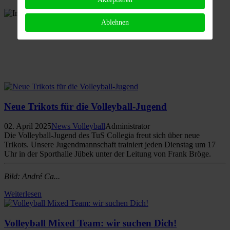
Ablehnen
Neue Trikots für die Volleyball-Jugend
02. April 2025
News Volleyball
Administrator
Die Volleyball-Jugend des TuS Collegia freut sich über neue
Trikots. Unsere Jugendmannschaft trainiert jeden Dienstag um 17
Uhr in der Sporthalle Jübek unter der Leitung von Frank Bröge.
Bild: André Ca...
Weiterlesen
Volleyball Mixed Team: wir suchen Dich!