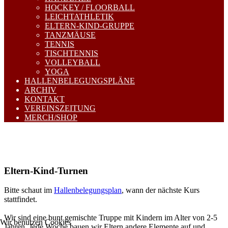
HOCKEY / FLOORBALL
LEICHTATHLETIK
ELTERN-KIND-GRUPPE
TANZMÄUSE
TENNIS
TISCHTENNIS
VOLLEYBALL
YOGA
HALLENBELEGUNGSPLÄNE
ARCHIV
KONTAKT
VEREINSZEITUNG
MERCH/SHOP
Eltern-Kind-Turnen
Bitte schaut im
Hallenbelegungsplan
, wann der nächste Kurs
stattfindet.
Wir sind eine bunt gemischte Truppe mit Kindern im Alter von 2-5
Wir benutzen Cookies
Jahren. Jede Woche bauen wir Eltern andere Elemente auf und