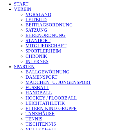
START
VEREIN
VORSTAND
LEITBILD
BEITRAGSORDNUNG
SATZUNG
EHRENORDNUNG
STANDORT
MITGLIEDSCHAFT
SPORTLERHEIM
CHRONIK
INTERNES
SPARTEN
BALLGEWÖHNUNG
DAMENSPORT
MÄDCHEN- U. JUNGENSPORT
FUSSBALL
HANDBALL
HOCKEY / FLOORBALL
LEICHTATHLETIK
ELTERN-KIND-GRUPPE
TANZMÄUSE
TENNIS
TISCHTENNIS
VOLLEYBALL