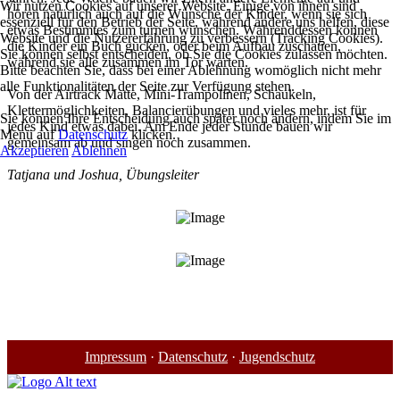
Wir nutzen Cookies auf unserer Website. Einige von ihnen sind
hören natürlich auch auf die Wünsche der Kinder, wenn sie sich
essenziell für den Betrieb der Seite, während andere uns helfen, diese
etwas Bestimmtes zum turnen wünschen. Währenddessen können
Website und die Nutzererfahrung zu verbessern (Tracking Cookies).
die Kinder ein Buch gucken, oder beim Aufbau zuschauen,
Sie können selbst entscheiden, ob Sie die Cookies zulassen möchten.
während sie alle zusammen im Tor warten.
Bitte beachten Sie, dass bei einer Ablehnung womöglich nicht mehr
alle Funktionalitäten der Seite zur Verfügung stehen.
Von der Airtrack Matte, Mini-Trampolinen, Schaukeln,
Klettermöglichkeiten, Balancierübungen und vieles mehr, ist für
Sie können Ihre Entscheidung auch später noch ändern, indem Sie im
jedes Kind etwas dabei. Am Ende jeder Stunde bauen wir
Menü auf
Datenschutz
klicken.
gemeinsam ab und singen noch zusammen.
Akzeptieren
Ablehnen
Tatjana und Joshua, Übungsleiter
Impressum
·
Datenschutz
·
Jugendschutz