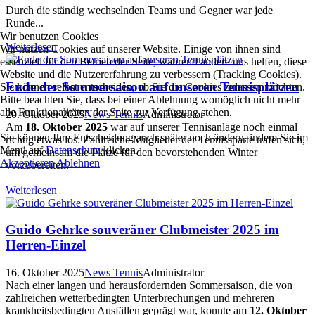
Durch die ständig wechselnden Teams und Gegner war jede
Runde...
Wir benutzen Cookies
Weiterlesen
Wir nutzen Cookies auf unserer Website. Einige von ihnen sind
essenziell für den Betrieb der Seite, während andere uns helfen, diese
Website und die Nutzererfahrung zu verbessern (Tracking Cookies).
Ende der Sommersaison auf unseren Tennisplätzen
Sie können selbst entscheiden, ob Sie die Cookies zulassen möchten.
Bitte beachten Sie, dass bei einer Ablehnung womöglich nicht mehr
alle Funktionalitäten der Seite zur Verfügung stehen.
20. Oktober 2025
News Tennis
Administrator
Am
18. Oktober 2025
war auf unserer Tennisanlage noch einmal
Sie können Ihre Entscheidung auch später noch ändern, indem Sie im
richtig etwas los: Zahlreiche Mitglieder der Tennissparte trafen sich,
Menü auf
Datenschutz
klicken.
um gemeinsam die Plätze für den bevorstehenden Winter
Akzeptieren
Ablehnen
vorzubereiten.
Weiterlesen
Guido Gehrke souveräner Clubmeister 2025 im
Herren-Einzel
16. Oktober 2025
News Tennis
Administrator
Nach einer langen und herausfordernden Sommersaison, die von
zahlreichen wetterbedingten Unterbrechungen und mehreren
krankheitsbedingten Ausfällen geprägt war, konnte am
12. Oktober