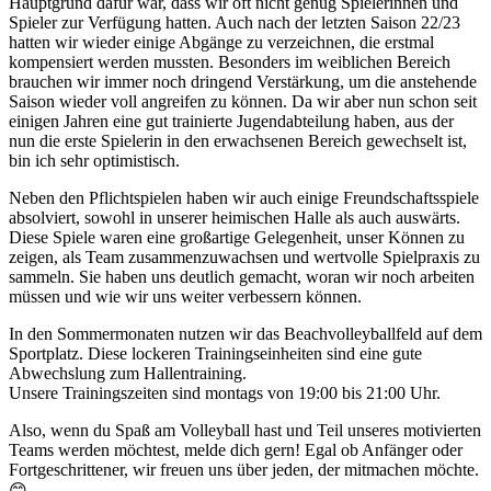
Hauptgrund dafür war, dass wir oft nicht genug Spielerinnen und
Spieler zur Verfügung hatten. Auch nach der letzten Saison 22/23
hatten wir wieder einige Abgänge zu verzeichnen, die erstmal
kompensiert werden mussten. Besonders im weiblichen Bereich
brauchen wir immer noch dringend Verstärkung, um die anstehende
Saison wieder voll angreifen zu können. Da wir aber nun schon seit
einigen Jahren eine gut trainierte Jugendabteilung haben, aus der
nun die erste Spielerin in den erwachsenen Bereich gewechselt ist,
bin ich sehr optimistisch.
Neben den Pflichtspielen haben wir auch einige Freundschaftsspiele
absolviert, sowohl in unserer heimischen Halle als auch auswärts.
Diese Spiele waren eine großartige Gelegenheit, unser Können zu
zeigen, als Team zusammenzuwachsen und wertvolle Spielpraxis zu
sammeln. Sie haben uns deutlich gemacht, woran wir noch arbeiten
müssen und wie wir uns weiter verbessern können.
In den Sommermonaten nutzen wir das Beachvolleyballfeld auf dem
Sportplatz. Diese lockeren Trainingseinheiten sind eine gute
Abwechslung zum Hallentraining.
Unsere Trainingszeiten sind montags von 19:00 bis 21:00 Uhr.
Also, wenn du Spaß am Volleyball hast und Teil unseres motivierten
Teams werden möchtest, melde dich gern! Egal ob Anfänger oder
Fortgeschrittener, wir freuen uns über jeden, der mitmachen möchte.
😊